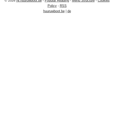
© 2026
Nl.huuruwboot.be
-
Popular Reading
-
Menu Structure
-
Cookies
Policy
-
RSS
huuruwboot.be
|
de