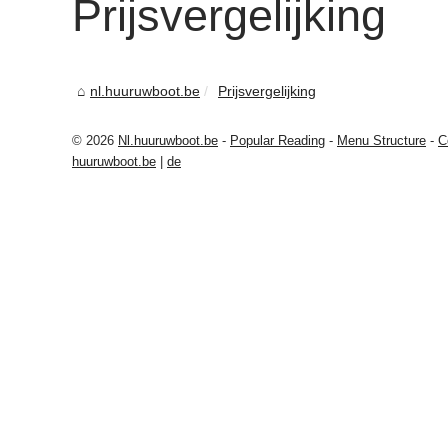
Prijsvergelijking
nl.huuruwboot.be
Prijsvergelijking
© 2026
Nl.huuruwboot.be
-
Popular Reading
-
Menu Structure
-
C
huuruwboot.be
|
de